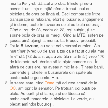
monta Kelly-ul. Băiatul a probat frînele şi ne-a
povestit umilinţa simţită cînd a trecut unul cu
bicicletă de oraş pe lîngă el. Deci comparaţie între
transpiraţie şi relaxare, efort şi bucurie, angajament
şi îndemn, toate în favoarea celui cu bicla de oraş.
Cînd ai roţi de 28, cadru de 22, roţi subţiri, ţi se
spune biclă de oraş şi mergi. Cînd ai MTB, suferi pe
şosea pînă ajungi la munte. La Braşov, probabil.
Tot la
, au venit doi veterani cursieri. Ăla
Bikezone
mai tînăr (vreo 60 de ani) a zis că a facut cu ăla mai
în vîrstă (72 de ani, aşa a zis ăla mai tînăr) vreo 170
de kilometri azi. Venise să ia nişte camere noi. În
afară de cursiere, nu aveau nimic la ei. Ţineau banii,
camerele şi cheile în buzunarele din spate ale
costumului ergonomic. Hm…
În seara asta, cînd
Obae
mă aducea acasă de la
OC
, am oprit la semafor. Pe trotuar, doi puşti pe
bicle. Au oprit şi ei la roşu şi se făceau că
ambalează motoarele la biciclete. La verde, au
plecat amîndoi bucuroşi.