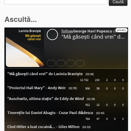
după:
Ascultă...