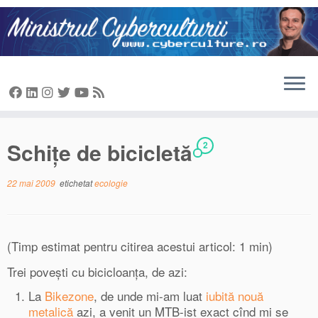
Sari
la
conținut
Schiţe de bicicletă
2
22 mai 2009
etichetat
ecologie
(Timp estimat pentru citirea acestui articol: 1 min)
Trei poveşti cu bicicloanţa, de azi:
La
Bikezone
, de unde mi-am luat
iubită nouă
metalică
azi, a venit un MTB-ist exact cînd mi se