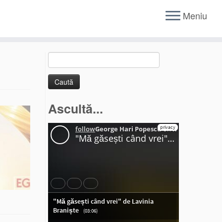
Meniu
Caută
după:
Ascultă...