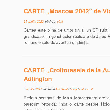
CARTE „Moscow 2042” de Vla
25 aprilie 2022
etichetat
cărți
Cartea este plină de umor fin și un SF subtil,
grandioase, în genul celor realizate de Jules 
romanele sale de aventuri și știință.
CARTE „Croitoresele de la A
Adlington
5 aprilie 2022
etichetat
Auschwitz
/
cărți
/
Holocaust
Prefața semnată de Maia Morgenstern are ca 
oarecum retorică: încă o carte despre Hol
interesa acest trecut?