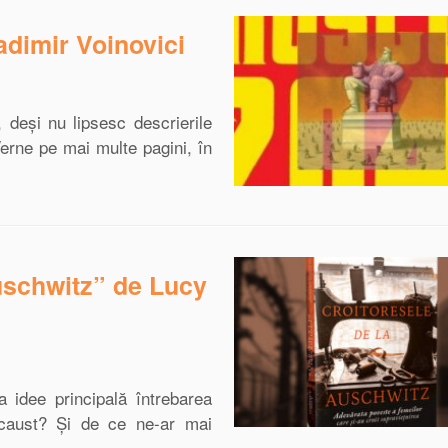
dimir Voinovici
 deși nu lipsesc descrierile
Verne pe mai multe pagini, în
uschwitz” de Lucy
idee principală întrebarea
ocaust? Și de ce ne-ar mai