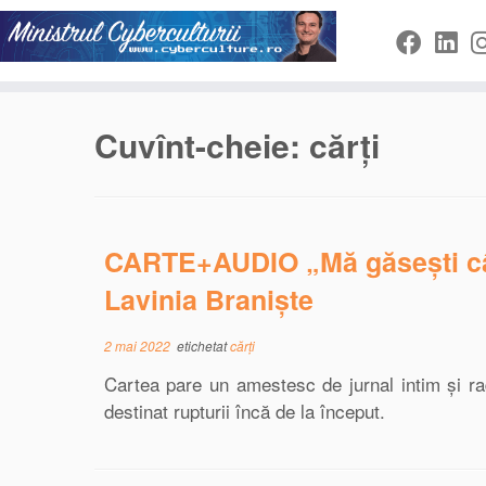
Sari
la
conținut
Cuvînt-cheie:
cărți
CARTE+AUDIO „Mă găsești câ
Lavinia Braniște
2 mai 2022
etichetat
cărți
Cartea pare un amestesc de jurnal intim și ra
destinat rupturii încă de la început.