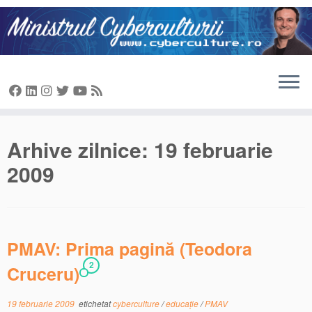
Sari
la
conținut
Arhive zilnice:
19 februarie
2009
PMAV: Prima pagină (Teodora
2
Cruceru)
19 februarie 2009
etichetat
cyberculture
/
educație
/
PMAV