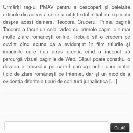
Urmăriţi tag-ul PMAV pentru a descoperi şi celelalte
articole din această serie şi citiţi textul iniţial cu explicaţii
despre acest demers. Teodora Cruceru: Prima pagină
Teodora a făcut un colaj video cu primele pagini din mai
multe ziare româneşti online. Trebuie să o credem pe
cuvînt cînd spune că a evidenţiat în film titlurile şi
imaginile care i-au atras atenţia cînd a început să
parcurgă vizual paginile de Web. Clipul poate constitui o
dovadă a traseului pe care-l parcurg ochii unui cititor
tipic de ziare româneşti pe Internet, dar şi un mod de a
evidenţia diferitele tipuri de scriitură jurnalistică […]
Caută
după: