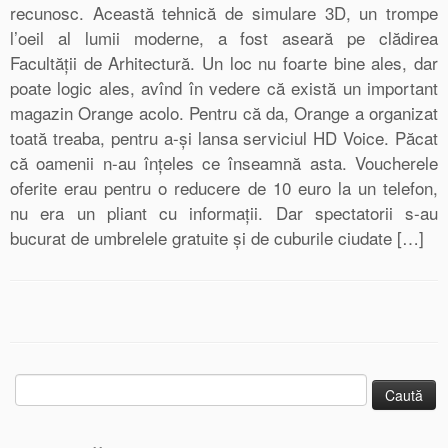
recunosc. Această tehnică de simulare 3D, un trompe
l’oeil al lumii moderne, a fost aseară pe clădirea
Facultăţii de Arhitectură. Un loc nu foarte bine ales, dar
poate logic ales, avînd în vedere că există un important
magazin Orange acolo. Pentru că da, Orange a organizat
toată treaba, pentru a-şi lansa serviciul HD Voice. Păcat
că oamenii n-au înţeles ce înseamnă asta. Voucherele
oferite erau pentru o reducere de 10 euro la un telefon,
nu era un pliant cu informaţii. Dar spectatorii s-au
bucurat de umbrelele gratuite şi de cuburile ciudate […]
Caută
după: