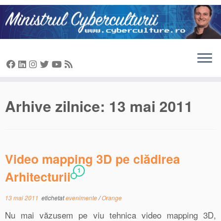
Sari
la
conținut
Arhive zilnice:
13 mai 2011
Video mapping 3D pe clădirea
1
Arhitecturii
13 mai 2011
etichetat
evenimente
/
Orange
Nu mai văzusem pe viu tehnica video mapping 3D,