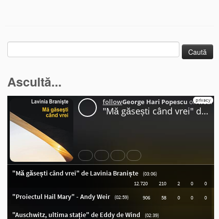
Caută
după:
Ascultă...