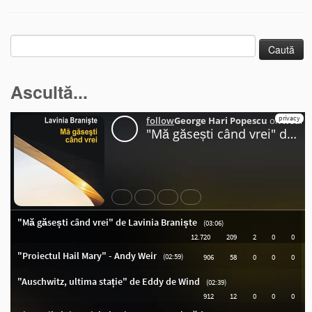
Caută
după:
Ascultă...