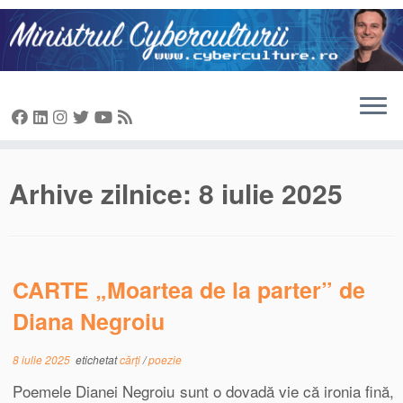
Sari
la
conținut
Arhive zilnice:
8 iulie 2025
CARTE „Moartea de la parter” de
Diana Negroiu
8 iulie 2025
etichetat
cărți
/
poezie
Poemele Dianei Negroiu sunt o dovadă vie că ironia fină,