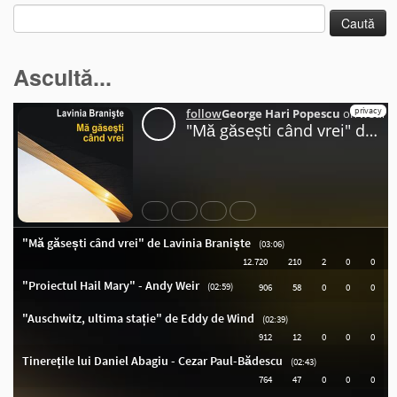
Caută
după:
Ascultă...