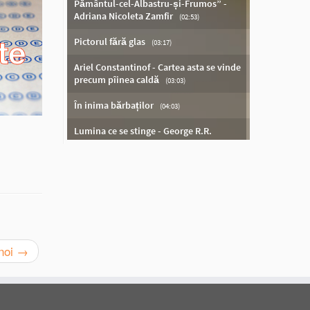
 noi
→