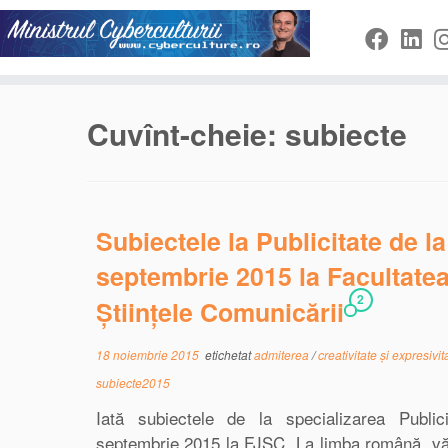
Sari
la
conținut
Cuvînt-cheie:
subiecte
Subiectele la Publicitate de l
septembrie 2015 la Facultatea
2
Științele Comunicării
18 noiembrie 2015
etichetat
admiterea
/
creativitate și expresivi
subiecte2015
Iată subiectele de la specializarea Publi
septembrie 2015 la FJSC. La limba română, vă p