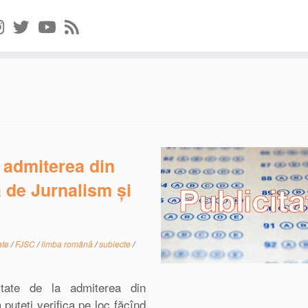
a admiterea din
 de Jurnalism și
tate
/
FJSC
/
limba română
/
subiecte
/
citate de la admiterea din
uteți verifica pe loc făcînd