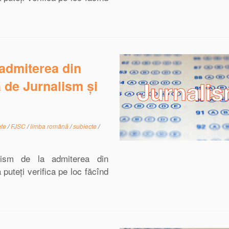
 admiterea din
 de Jurnalism și
ate
/
FJSC
/
limba română
/
subiecte
/
alism de la admiterea din
uteți verifica pe loc făcînd