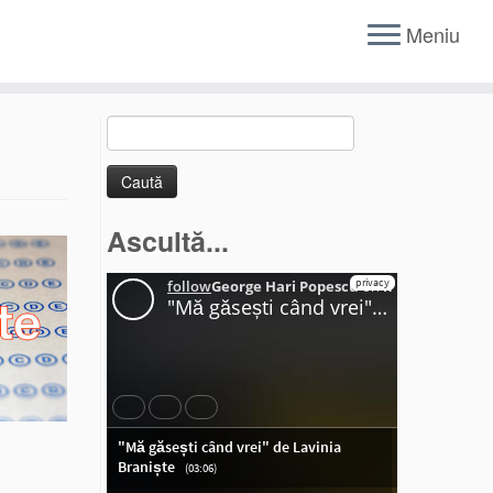
Meniu
Caută
după:
Ascultă...