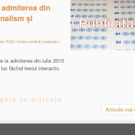
a admiterea din
rnalism și
ate
/
FJSC
/
limba română
/
subiecte
/
de la admiterea din iulie 2015
oc făcînd testul interactiv.
gare în articole
Articole mai