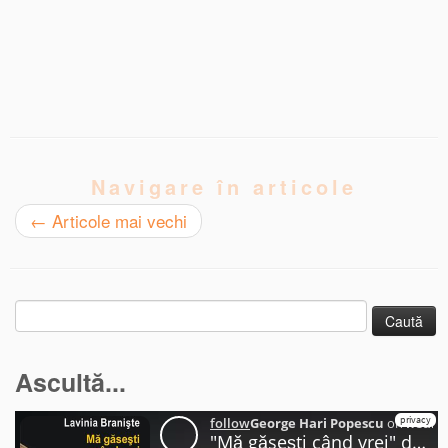
Navigare în articole
←
Articole mai vechi
Caută
după:
Ascultă...