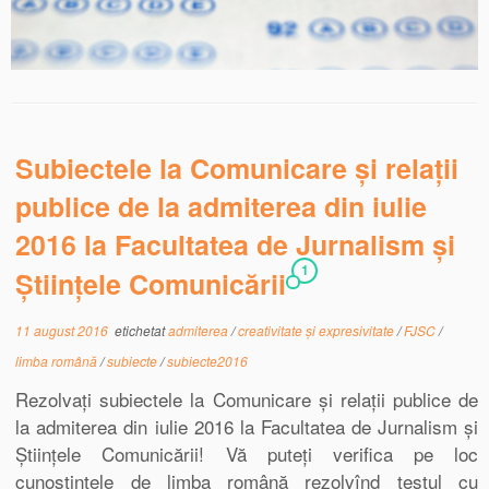
Subiectele la Comunicare și relații
publice de la admiterea din iulie
2016 la Facultatea de Jurnalism și
1
Științele Comunicării
11 august 2016
etichetat
admiterea
/
creativitate și expresivitate
/
FJSC
/
limba română
/
subiecte
/
subiecte2016
Rezolvați subiectele la Comunicare și relații publice de
la admiterea din iulie 2016 la Facultatea de Jurnalism și
Științele Comunicării! Vă puteți verifica pe loc
cunoștințele de limba română rezolvînd testul cu