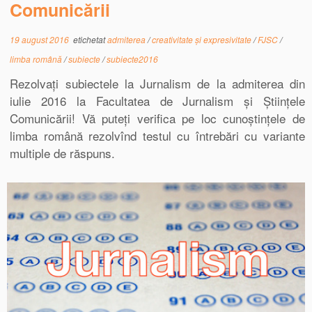
Comunicării
19 august 2016
etichetat
admiterea
/
creativitate și expresivitate
/
FJSC
/
limba română
/
subiecte
/
subiecte2016
Rezolvați subiectele la Jurnalism de la admiterea din
iulie 2016 la Facultatea de Jurnalism și Științele
Comunicării! Vă puteți verifica pe loc cunoștințele de
limba română rezolvînd testul cu întrebări cu variante
multiple de răspuns.