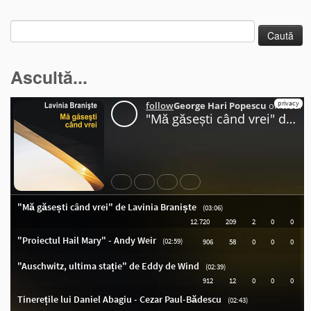
Caută
după:
Ascultă...