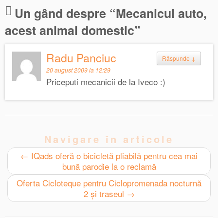
Un gând despre “
Mecanicul auto,
acest animal domestic
”
Radu Panciuc
Răspunde
↓
20 august 2009 la 12:29
Priceputi mecanicii de la Iveco :)
Navigare în articole
←
IQads oferă o bicicletă pliabilă pentru cea mai
bună parodie la o reclamă
Oferta Cicloteque pentru Ciclopromenada nocturnă
2 şi traseul
→