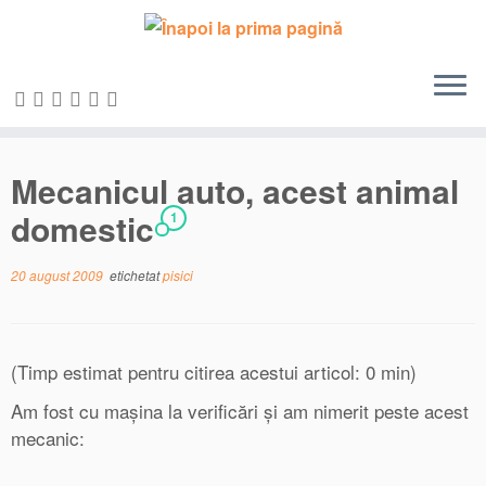
Sari
la
conținut
Mecanicul auto, acest animal
domestic
1
20 august 2009
etichetat
pisici
(Timp estimat pentru citirea acestui articol: 0 min)
Am fost cu maşina la verificări şi am nimerit peste acest
mecanic: