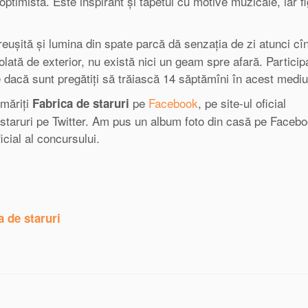
optimistă. Este inspirant și tapetul cu motive muzicale, iar fi
reușită și lumina din spate parcă dă senzația de zi atunci cî
lată de exterior, nu există nici un geam spre afară. Participa
de dacă sunt pregătiți să trăiască 14 săptămîni în acest mediu
rmăriți
pe
Facebook
, pe site-ul oficial
Fabrica de staruri
destaruri pe Twitter. Am pus un album foto din casă pe Facebo
icial al concursului.
a de staruri