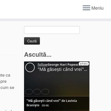
Meniu
Caută
după:
Ascultă...
nte ca
spre
i cum se