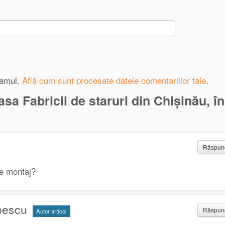
pamul.
Află cum sunt procesate datele comentariilor tale
.
a Fabricii de staruri din Chișinău, în
Răspu
e montaj?
pescu
Răspu
Autor articol