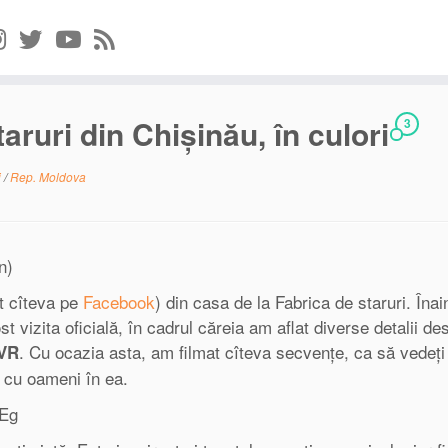
aruri din Chișinău, în culori
3
i
/
Rep. Moldova
n)
t cîteva pe
Facebook
) din casa de la Fabrica de staruri. Înai
 vizita oficială, în cadrul căreia am aflat diverse detalii de
. Cu ocazia asta, am filmat cîteva secvențe, ca să vedeț
TVR
a cu oameni în ea.
dEg