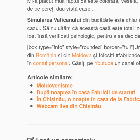
Mi-a plăcut mult faptul că este colorată, veselă, 
de pe pereți dau viață casei.
din bucătărie este chiar 
Simularea Vaticanului
cazul. Să nu uităm că această casă este total izo
fost însă verificați psihologic, pentru a se deci
[box type=”info” style=”rounded” border=”full”]U
din
România
și din
Moldova
și folosiți #fabrica
în
contul personal
. Găsiți pe
Youtube
un canal of
Articole similare:
Moldovenisme
După noaptea în casa Fabricii de staruri
În Chișinău, o noapte în casa de la Fabric
Webcam live din Chişinău
Lasă un comentariu