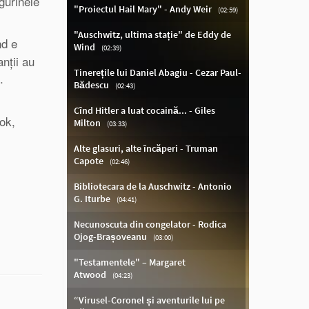
gurinele
nd e
nții au
.
ok,