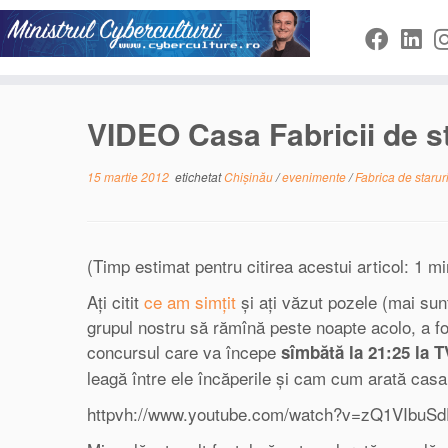
Sari
la
conținut
VIDEO Casa Fabricii de st
15 martie 2012
etichetat
Chișinău
/
evenimente
/
Fabrica de starur
(Timp estimat pentru citirea acestui articol: 1 mi
Ați citit
ce am simțit
și ați văzut pozele (mai sun
grupul nostru să rămînă peste noapte acolo, a fost
concursul care va începe
sîmbătă la 21:25 la 
leagă între ele încăperile și cam cum arată cas
httpvh://www.youtube.com/watch?v=zQ1VIbuS