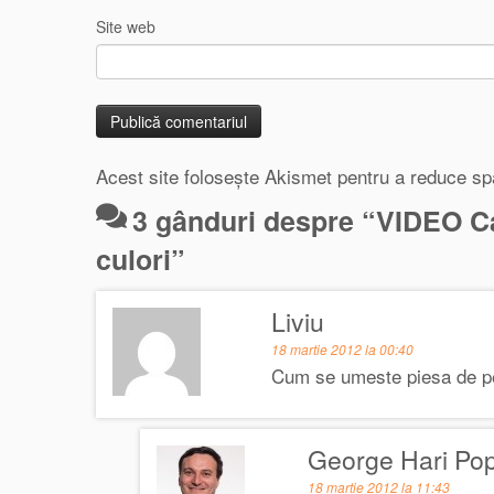
Site web
Acest site folosește Akismet pentru a reduce s
3 gânduri despre “
VIDEO Cas
culori
”
Liviu
18 martie 2012 la 00:40
Cum se umeste piesa de p
George Hari Po
18 martie 2012 la 11:43