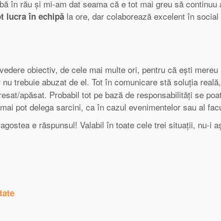
mbă în rău și mi-am dat seama că e tot mai greu să continuu
la ore, dar colaborează excelent în social
t lucra în echipă
vedere obiectiv, de cele mai multe ori, pentru că ești mereu
r nu trebuie abuzat de el. Tot în comunicare stă soluția reală
resat/apăsat. Probabil tot pe bază de responsabilități se poa
 mai pot delega sarcini, ca în cazul evenimentelor sau al facul
ostea e răspunsul! Valabil în toate cele trei situații, nu-i 
tate