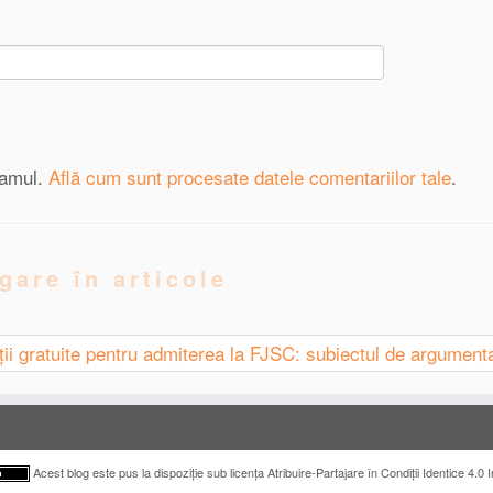
pamul.
Află cum sunt procesate datele comentariilor tale
.
gare în articole
ții gratuite pentru admiterea la FJSC: subiectul de argumen
Acest blog este pus la dispoziţie sub licența Atribuire-Partajare în Condiții Identice 4.0 I