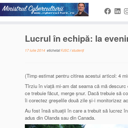
Sari
la
conținut
Lucrul în echipă: la eveni
17 iulie 2014
etichetat
FJSC
/
studenți
(Timp estimat pentru citirea acestui articol: 4 mi
Tîrziu în viață mi-am dat seama că mă descurc c
ce trebuie făcut, merge șnur. Dacă trebuie să col
îi corectez greșelile două zile și-i monitorizez act
Au fost însă situații în care a trebuit să lucrez
adus din Olanda sau din Canada.