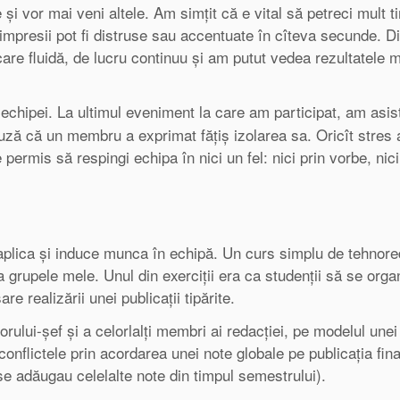
și vor mai veni altele. Am simțit că e vital să petreci mult 
 impresii pot fi distruse sau accentuate în cîteva secunde. D
are fluidă, de lucru continuu și am putut vedea rezultatele 
chipei. La ultimul eveniment la care am participat, am asist
ză că un membru a exprimat fățiș izolarea sa. Oricît stres a
 permis să respingi echipa în nici un fel: nici prin vorbe, nici
 aplica și induce munca în echipă. Un curs simplu de tehnor
 grupele mele. Unul din exerciții era ca studenții să se org
e realizării unei publicații tipărite.
ului-șef și a celorlalți membri ai redacției, pe modelul unei 
conflictele prin acordarea unei note globale pe publicația fina
 se adăugau celelalte note din timpul semestrului).