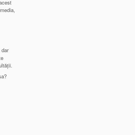
 acest
 media,
, dar
te
tății.
așa?