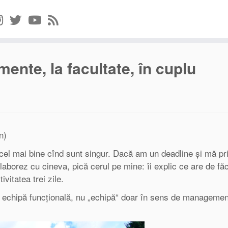
mente, la facultate, în cuplu
n)
el mai bine cînd sunt singur. Dacă am un deadline și mă pr
aborez cu cineva, pică cerul pe mine: îi explic ce are de făc
ivitatea trei zile.
 în echipă funcțională, nu „echipă“ doar în sens de managemen