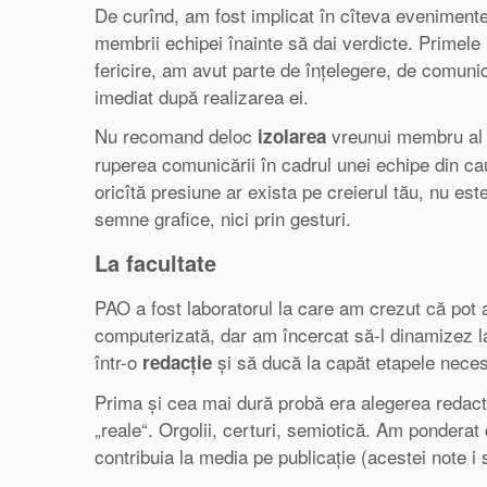
De curînd, am fost implicat în cîteva evenimente 
membrii echipei înainte să dai verdicte. Primele
fericire, am avut parte de înțelegere, de comunic
imediat după realizarea ei.
Nu recomand deloc
vreunui membru al e
izolarea
ruperea comunicării în cadrul unei echipe din cau
oricîtă presiune ar exista pe creierul tău, nu este
semne grafice, nici prin gesturi.
La facultate
PAO a fost laboratorul la care am crezut că pot
computerizată, dar am încercat să-l dinamizez la
într-o
și să ducă la capăt etapele necesar
redacție
Prima și cea mai dură probă era alegerea redactor
„reale“. Orgolii, certuri, semiotică. Am ponderat 
contribuia la media pe publicație (acestei note i