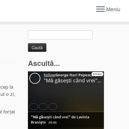
Meniu
Caută
după:
Ascultă...
icep la
ut o zi,
t forțat