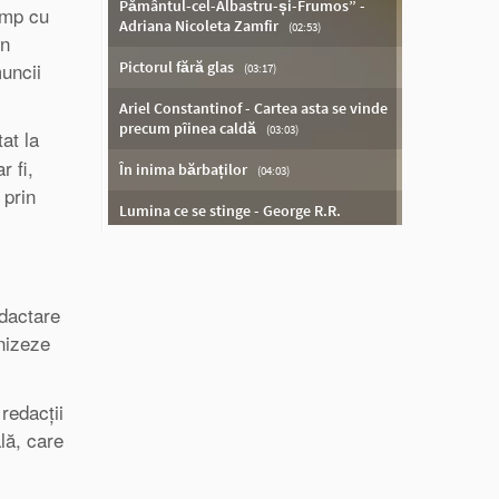
timp cu
in
muncii
at la
r fi,
 prin
edactare
anizeze
redacții
lă, care