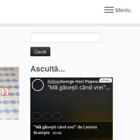
Meniu
Caută
după:
Ascultă...