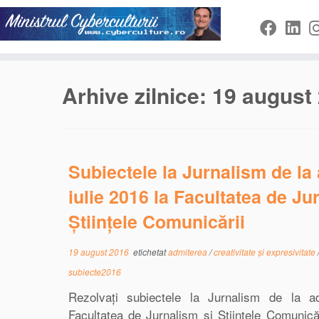
Sari
la
conținut
Arhive zilnice:
19 august
Subiectele la Jurnalism de la
iulie 2016 la Facultatea de Ju
Științele Comunicării
19 august 2016
etichetat
admiterea
/
creativitate și expresivitate
subiecte2016
Rezolvați subiectele la Jurnalism de la a
Facultatea de Jurnalism și Științele Comunicăr