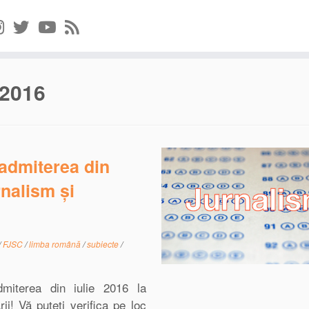
 2016
 admiterea din
rnalism și
/
FJSC
/
limba română
/
subiecte
/
dmiterea din iulie 2016 la
ii! Vă puteți verifica pe loc