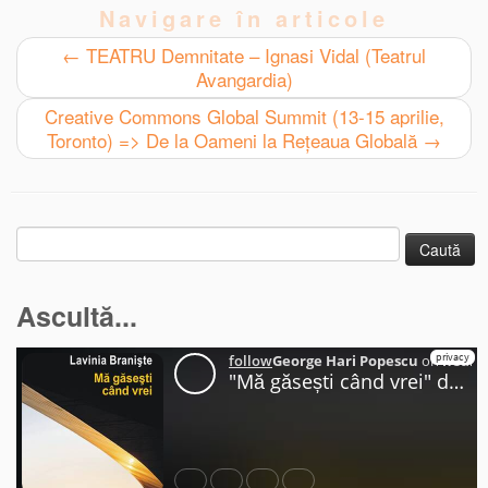
Navigare în articole
←
TEATRU Demnitate – Ignasi Vidal (Teatrul
Avangardia)
Creative Commons Global Summit (13-15 aprilie,
Toronto) => De la Oameni la Rețeaua Globală
→
Caută
după:
Ascultă...