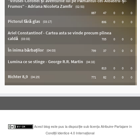
Acest blog este pus la dispoziţie sub licența Atribuire-Partajare în
Condiții Identice 4.0 Internațional