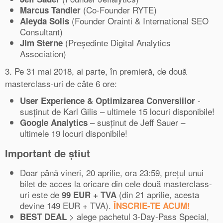
(Co-Founder RYTE)
Marcus Tandler
(Founder Orainti & International SEO
Aleyda Solis
Consultant)
(Președinte Digital Analytics
Jim Sterne
Association)
3. Pe 31 mai 2018, ai parte, în premieră, de două
masterclass-uri de câte 6 ore:
-
User Experience & Optimizarea Conversiilor
susținut de Karl Gilis – ultimele 15 locuri disponibile!
– susținut de Jeff Sauer –
Google Analytics
ultimele 19 locuri disponibile!
Important de știut
Doar până vineri, 20 aprilie, ora 23:59, prețul unui
bilet de acces la oricare din cele două masterclass-
uri este de
(din 21 aprilie, acesta
99 EUR + TVA
devine 149 EUR + TVA).
ÎNSCRIE-TE ACUM!
> alege pachetul 3-Day-Pass Special,
BEST DEAL