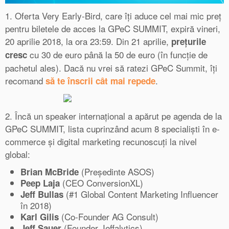
1. Oferta Very Early-Bird, care îți aduce cel mai mic preț
pentru biletele de acces la GPeC SUMMIT, expiră vineri,
20 aprilie 2018, la ora 23:59. Din 21 aprilie,
prețurile
cu 30 de euro până la 50 de euro (în funcție de
cresc
pachetul ales). Dacă nu vrei să ratezi GPeC Summit, îți
recomand
.
să te înscrii cât mai repede
2. Încă un speaker internațional a apărut pe agenda de la
GPeC SUMMIT, lista cuprinzând acum 8 specialiști în e-
commerce și digital marketing recunoscuți la nivel
global:
(Președinte ASOS)
Brian McBride
(CEO ConversionXL)
Peep Laja
(#1 Global Content Marketing Influencer
Jeff Bullas
în 2018)
(Co-Founder AG Consult)
Karl Gilis
(Founder Jeffalytics)
Jeff Sauer