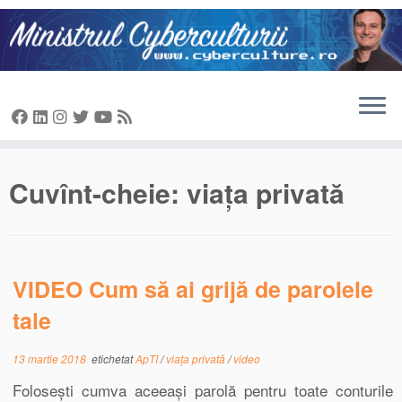
Sari
la
conținut
Cuvînt-cheie:
viața privată
VIDEO Cum să ai grijă de parolele
tale
13 martie 2018
etichetat
ApTI
/
viața privată
/
video
Folosești cumva aceeași parolă pentru toate conturile