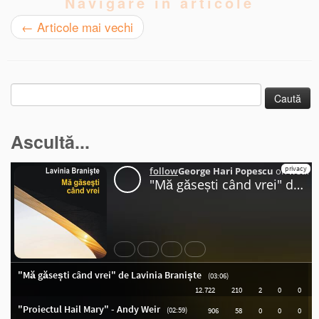
Navigare în articole
←
Articole mai vechi
Caută
după:
Ascultă...