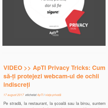
VIDEO >> ApTI Privacy Tricks: Cum
să-ți protejezi webcam-ul de ochii
indiscreți
17 august 2017
etichetat
ApTI
/
viața privată
Pe stradă, la restaurant, la școală sau la birou, suntem