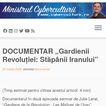
Sari
la
conținut
DOCUMENTAR „Gardienii
Revoluției: Stăpânii Iranului”
20 martie 2026
etichetat
documentar
(Timp estimat pentru citirea acestui articol: 4 min)
Documentarul în două episoade semnat de Julie Lerat,
“
,
Gardiens de la Révolution : Les Maîtres de l’Iran”