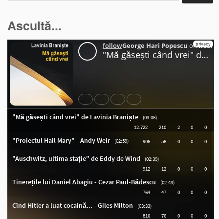
după:
Ascultă...