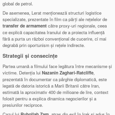
global de petrol.
De asemenea, Lerat menționează structuri logistice
specializate, prezentate în film ca părți ale rețelelor de
către proxy‑uri regionale, ceea
transfer de armament
ce explică capacitatea Iranului de a proiecta influență
fără a purta un război convențional de cucerire, ci mai
degrabă prin oportunism și rețele indirecte.
Strategii și consecințe
Partea umană a filmului face legătura între mecanisme și
victime. Detenția lui
,
Nazanin Zaghari‑Ratcliffe
prezentată în documentar ca pârghie diplomatică, este
legată de datoria istorică a Marii Britanii către Iran,
estimată la aproximativ 400 de milioane de lire, context
folosit pentru a explica dinamica negocierilor și a
presiunilor reciproce.
Cazul lui
, atras din exil în Irak și adus în
Ruhollah Zam