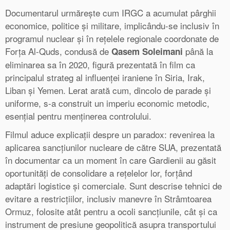
Documentarul urmărește cum IRGC a acumulat pârghii
economice, politice și militare, implicându-se inclusiv în
programul nuclear și în rețelele regionale coordonate de
Forța Al-Quds, condusă de
până la
Qasem Soleimani
eliminarea sa în 2020, figură prezentată în film ca
principalul strateg al influenței iraniene în Siria, Irak,
Liban și Yemen. Lerat arată cum, dincolo de parade și
uniforme, s‑a construit un imperiu economic metodic,
esențial pentru menținerea controlului.
Filmul aduce explicații despre un paradox: revenirea la
aplicarea sancțiunilor nucleare de către SUA, prezentată
în documentar ca un moment în care Gardienii au găsit
oportunități de consolidare a rețelelor lor, forțând
adaptări logistice și comerciale. Sunt descrise tehnici de
evitare a restricțiilor, inclusiv manevre în Strâmtoarea
Ormuz, folosite atât pentru a ocoli sancțiunile, cât și ca
instrument de presiune geopolitică asupra transportului