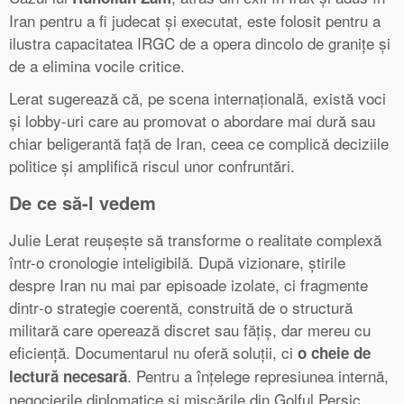
Iran pentru a fi judecat și executat, este folosit pentru a
ilustra capacitatea IRGC de a opera dincolo de granițe și
de a elimina vocile critice.
Lerat sugerează că, pe scena internațională, există voci
și lobby-uri care au promovat o abordare mai dură sau
chiar beligerantă față de Iran, ceea ce complică deciziile
politice și amplifică riscul unor confruntări.
De ce să-l vedem
Julie Lerat reușește să transforme o realitate complexă
într-o cronologie inteligibilă. După vizionare, știrile
despre Iran nu mai par episoade izolate, ci fragmente
dintr‑o strategie coerentă, construită de o structură
militară care operează discret sau fățiș, dar mereu cu
eficiență. Documentarul nu oferă soluții, ci
o cheie de
. Pentru a înțelege represiunea internă,
lectură necesară
negocierile diplomatice și mișcările din Golful Persic,