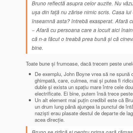
Bruno reflectă asupra celor auzite. Nu văz
uşa din față nu zărise nimic scris. Casa lu
înseamnă asta? întrebă exasperat. Afară c
− Afară cu persoana care a locuit aici înai
că n-a făcut o treabă prea bună și că cine
bine.
Toate bune și frumoase, dacă trecem peste une
De exemplu, John Boyne vrea să ne spună că
ghimpată, care, culmea, mai și putea fi ridic
duble și exista un spațiu mare între cele dou
electrificate. Ei bine, putem însă trece pest
Un alt element mai puțin credibil este că Br
un drum lung până ajungea la punctul de întâ
naziști erau plasate destul de departe de lag
acea direcție.
Bruno se ridică şi pentru prima oară rămase