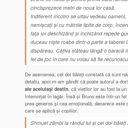
cincisprezece metri de noua lor casă.
Indiferent încotro se uitau vedeau oameni, în
nemişcați și cu mâinile lipite de corp, înce
fața lor deschizând şi închizând repede gura,
duceau nişte roabe dintr-o parte a taberei 
dispăreau. Câţiva stăteau lângă o baracă în
fel de joc în care nu voiau să fie recunoscu
De asemenea, cei doi băieți constată că sunt năs
detaliu, apoi m-am gândit că poate autorul a dori
, că vieților lor au fost la 
ale aceluiași destin
întemnițat în lagăr. Însă și Bruno este într-un fe
prea generos și cea emoțională, deoarece este cre
care se aplică și copiilor.
Shmuel zâmbi la rândul lui şi cei doi băieţi 