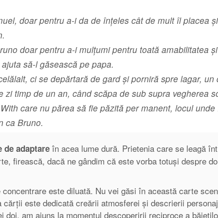
el, doar pentru a-i da de înțeles cât de mult îl placea și
n.
uno doar pentru a-i mulţumi pentru toată amabilitatea şi
a ajuta să-l găsească pe papa.
 celălalt, ci se depărtară de gard şi porniră spre lagar, u
e zi timp de un an, când scăpa de sub supra vegherea so
With care nu părea să fie păzită per manent, locul unde
n ca Bruno.
în acea lume dură. Prietenia care se leagă înt
 de adaptare
rte, firească, dacă ne gândim că este vorba totuși despre doi
 concentrare este diluată. Nu vei găsi în această carte sce
 cărții este dedicată creării atmosferei și descrierii personaj
 doi, am ajuns la momentul descoperirii reciproce a băiețilo