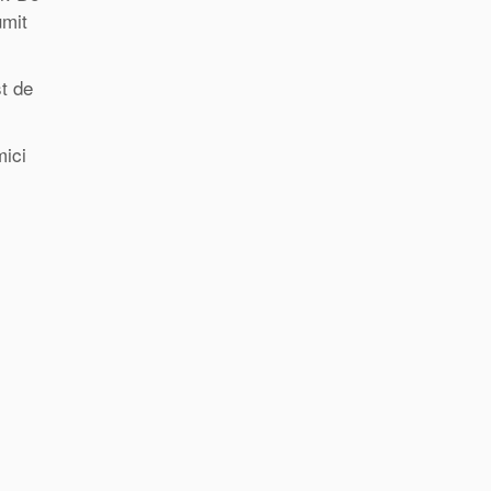
umit
st de
mici