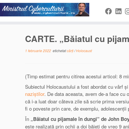
Sari
la
conținut
CARTE. „Băiatul cu pijam
1 februarie 2022
etichetat
cărți
/
Holocaust
(Timp estimat pentru citirea acestui articol: 8 mi
Subiectul Holocaustului a fost abordat cu vârf și 
naziștilor
. De data aceasta, avem de-a face cu 
că i-a luat doar câteva zile să scrie prima versi
fi o poveste prin care, de exemplu, adolescenții
În
„Băiatul cu pijamale în dungi” de John Bo
este realizată prin ochii a doi băieți de vreo 9 a