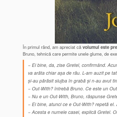
În primul rând, am apreciat că
volumul este pr
Bruno, tehnică care permite unele glume, de exe
− Ei bine, da, zise Gretel, confirmând. Acum
va arăta chiar aşa de rău. L-am auzit pe ta
şi-au părăsit slujba în grabă şi n-au avut t
− Out-With? întrebă Bruno. Ce este un Ou
− Nu e un Out-With, Bruno, răspunse Grete
− Ei bine, atunci ce e Out-With? repetă el.
− Acesta e numele casei, explică Gretel. O