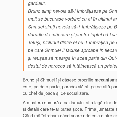
gardului.
Bruno simți nevoia să-l îmbrăţişeze pe Shmu
mult se bucurase vorbind cu el în ultimul a
Shmuel simți nevoia să-1 îmbrățișeze pe Br
darurile de mâncare și pentru faptul că-l v
Totuşi, niciunul dintre ei nu-1 îmbrăţişă pe
pe care Shmuel îl facuse aproape în fiecar
şi reuşea să meargă în acea parte din Out-
destul de norocos să întâlnească un priete
Bruno și Shmuel își găsesc propriile
mecanisme
este, pe de o parte, paradoxală și, pe de altă pa
cu chef de joacă și de socializare.
Atmosfera sumbră a nazismului și a lagărelor de
și detalii care te-ar putea șoca. Prima jumătate a
Când mă întrebam când apare prietenia dintre cei