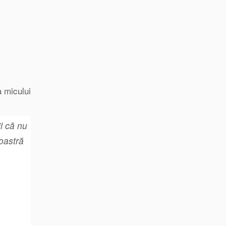
a micului
il că nu
noastră