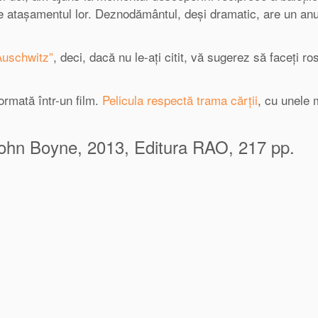
te atașamentul lor. Deznodământul, deși dramatic, are un an
 Auschwitz”
, deci, dacă nu le-ați citit, vă sugerez să faceți ro
ormată într-un film.
Pelicula respectă trama cărții
, cu unele 
 John Boyne, 2013, Editura RAO, 217 pp.