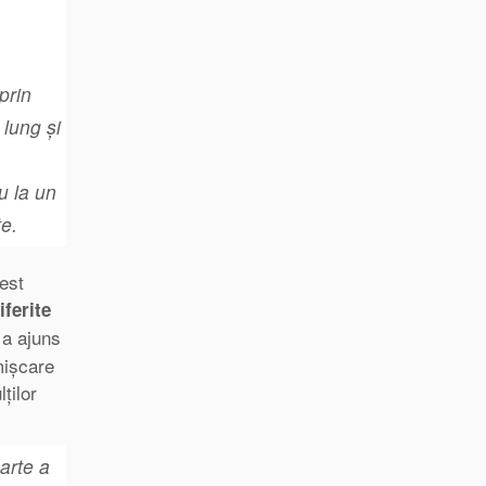
prin
 lung și
u la un
te.
est
iferite
 a ajuns
mișcare
ților
parte a