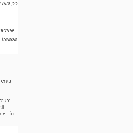
 nici pe
nsemne
ă treaba
z erau
rcurs
ii
ivit în