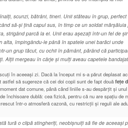
alți, scunzi, bătrâni, tineri. Unii stăteau în grup, perfect
rcând să-şi ţină capul sus, în timp ce un soldat mărşăluia 
 strigând parcă la ei. Unii erau așezați într-un fel de şir
în alta, împingându-le până în spatele unei barăci unde
tr-un grup tăcut, cu ochii în pământ, părând că participa
ți. Alţii mergeau în cârje și mulți aveau capetele bandaja
cuți în aceeași zi. Dacă la început mi s-a părut deplasat ac
t astfel să sugereze că cei doi copii sunt de fapt două
fețe d
un moment dat comune, până când liniile s-au despărțit și unul
l de închisoare dublă: cea fizică, pentru că nu are spațiu de 
scut într-o atmosferă cazonă, cu restricții și reguli ale adul
stă tură o clipă stingheriți, neobişnuiţi să fie de aceeași 