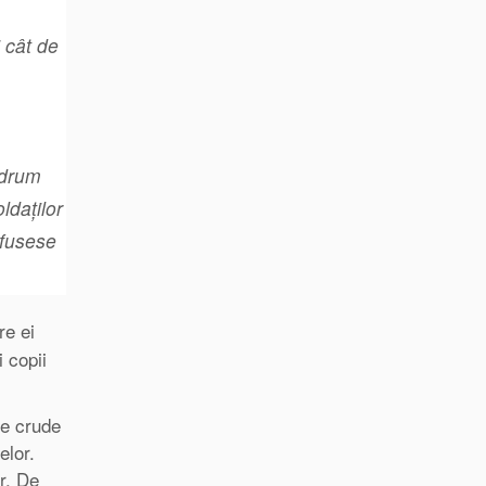
 cât de
n drum
ldaților
 fusese
re ei
 copii
ne crude
elor.
r. De