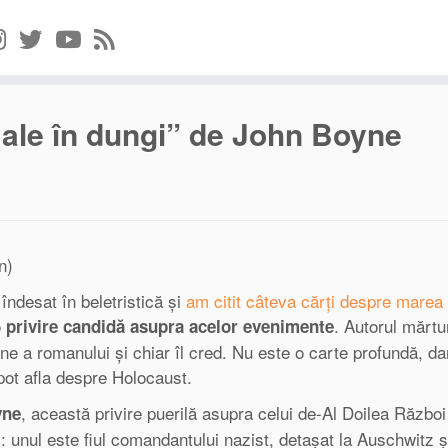
ale în dungi” de John Boyne
n)
îndesat în beletristică și
am citit câteva cărți despre marea
o
. Autorul mărtu
privire candidă asupra acelor evenimente
une a romanului și chiar îl cred. Nu este o carte profundă, da
 pot afla despre Holocaust.
, această privire puerilă asupra celui de-Al Doilea Războ
yne
ni: unul este fiul comandantului nazist, detașat la Auschwitz ș