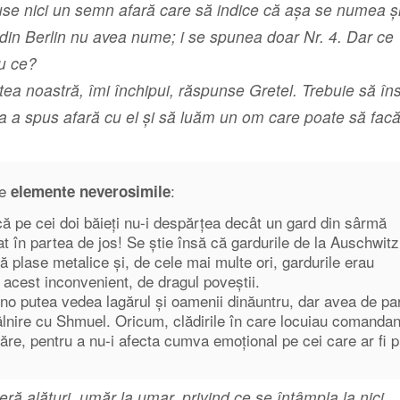
use nici un semn afară care să indice că aşa se numea și
i din Berlin nu avea nume; i se spunea doar Nr. 4. Dar ce
u ce?
ntea noastră, îmi închipui, răspunse Gretel. Trebuie să î
va a spus afară cu el şi să luăm un om care poate să fac
le
:
elemente neverosimile
 pe cei doi băieți nu-i despărțea decât un gard din sârmă
at în partea de jos! Se știe însă că gardurile de la Auschwit
ă plase metalice și, de cele mai multe ori, gardurile erau
e acest inconvenient, de dragul poveștii.
uno putea vedea lagărul și oamenii dinăuntru, dar avea de pa
lnire cu Shmuel. Oricum, clădirile în care locuiau comandanț
ăre, pentru a nu-i afecta cumva emoțional pe cei care ar fi pr
ră alături, umăr la umar, privind ce se întâmpla la nici