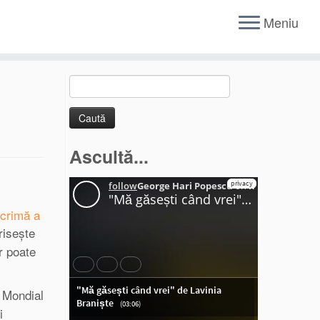
Meniu
Caută
după:
Ascultă...
 crimă a
risește
r poate
i Mondial
i