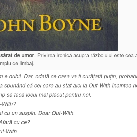
. Privirea ironică asupra războiului este cea 
esărat de umor
mplu de limbaj.
 e oribil. Dar, odată ce casa va fi curățată puţin, probab
ta spunând că cei care au stat aici la Out-With înaintea 
imp să facă locul mai plăcut pentru noi.
t-With?
l cu un suspin. Doar Out-With.
 Afară cu ce?
ut-With.