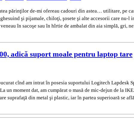
tea părinţilor de-mi ofereau cadouri din astea… utilitare, pe ca
hesuind şi pijamale, chiloţi, şosete şi alte accesorii care nu-l 
 veneau în sacoşe sau în hîrtie de ambalat din aia simplă, gri, ne
 adică suport moale pentru laptop tare
bucurat cînd am intrat în posesia suportului Logitech Lapdesk 
. La un moment dat, am cumpărat o masă de mic-dejun de la IKEA,
are suprafaţă din metal şi plastic, iar în partea superioară se af