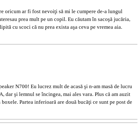
re oricum ar fi fost nevoiţi să mi le cumpere de-a lungul
interesau prea mult pe un copil. Eu căutam în sacoşă jucăria,
lipită cu scoci că nu prea exista aşa ceva pe vremea aia.
Speaker N700! Eu lucrez mult de acasă şi n-am masă de lucru
 dar şi lemnul se încingea, mai ales vara. Plus că am auzit
lă boxele. Partea inferioară are două bucăţi ce sunt pe post de