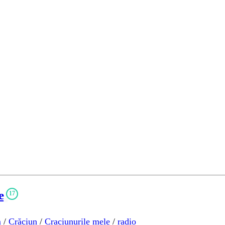
e
17
m
/
Crăciun
/
Craciunurile mele
/
radio