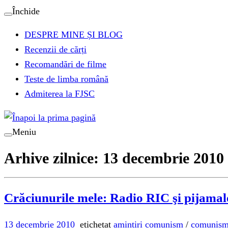
Sari
Închide
la
DESPRE MINE ȘI BLOG
conținut
Recenzii de cărți
Recomandări de filme
Teste de limba română
Admiterea la FJSC
Meniu
Arhive zilnice:
13 decembrie 2010
Crăciunurile mele: Radio RIC şi pijamal
13 decembrie 2010
etichetat
amintiri comunism
/
comunis