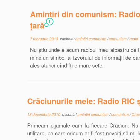
Amintiri din comunism: Radiou
1
țară
7 februarie 2013
etichetat
amintiri comunism
/
comunism
/
radio
Nu știu unde e acum radioul meu albastru de l
mine un simbol al izvorului de informații de car
ales atunci cînd îți e mare sete.
Crăciunurile mele: Radio RIC ş
13 decembrie 2010
etichetat
amintiri comunism
/
comunism
/
Crăc
Primeam pijamale cam la fiecare Crăciun. Nu ş
utilitare, pe care oricum ar fi fost nevoiţi să m