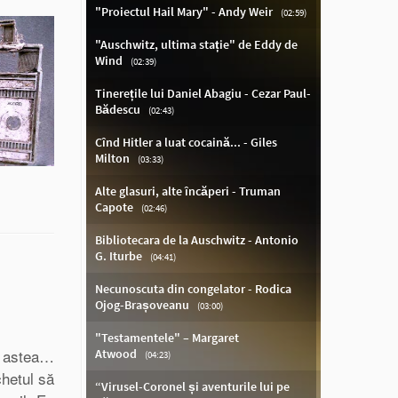
n astea…
chetul să