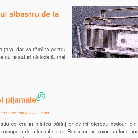
l albastru de la
a țară, dar va rămîne pentru
e nu te saturi niciodată, mai
17
i pijamale
iun
/
Craciunurile mele
/
radio
tiu ce era în mintea părinţilor de-mi ofereau cadouri di
i le cumpere de-a lungul anilor. Bănuiesc că voiau să facă pa