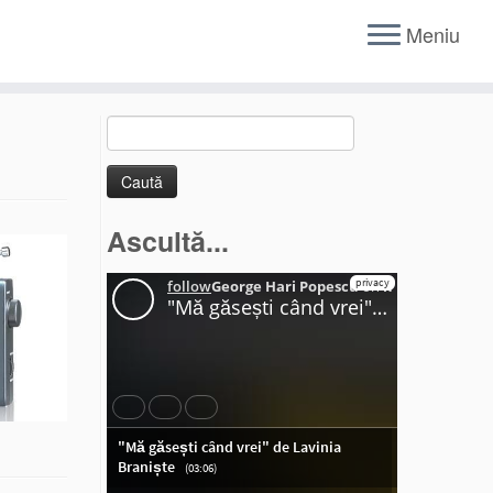
Meniu
Caută
după:
Ascultă...