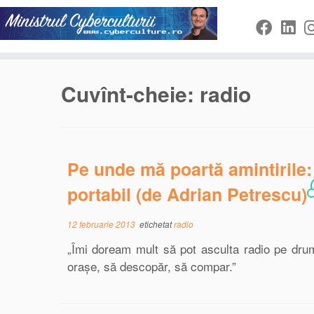
Sari
la
conținut
Cuvînt-cheie:
radio
Pe unde mă poartă amintirile:
portabil (de Adrian Petrescu)
12 februarie 2013
etichetat
radio
„Îmi doream mult să pot asculta radio pe drum,
orașe, să descopăr, să compar.”