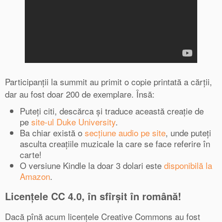
Participanții la summit au primit o copie printată a cărții,
dar au fost doar 200 de exemplare. Însă:
Puteți citi, descărca și traduce această creație de
pe
site-ul Duke University
.
Ba chiar există o
secțiune audio pe site
, unde puteți
asculta creațiile muzicale la care se face referire în
carte!
O versiune Kindle la doar 3 dolari este
disponibilă la
Amazon
.
Licențele CC 4.0, în sfîrșit în română!
Dacă pînă acum licențele Creative Commons au fost