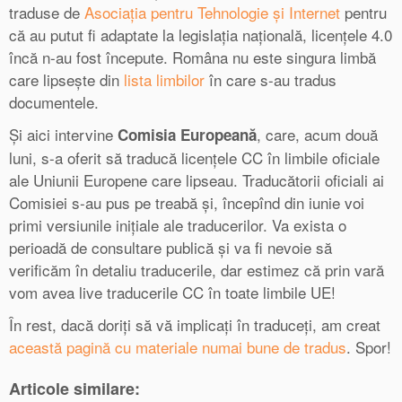
traduse de
Asociația pentru Tehnologie și Internet
pentru
că au putut fi adaptate la legislația națională, licențele 4.0
încă n-au fost începute. Româna nu este singura limbă
care lipsește din
lista limbilor
în care s-au tradus
documentele.
Și aici intervine
, care, acum două
Comisia Europeană
luni, s-a oferit să traducă licențele CC în limbile oficiale
ale Uniunii Europene care lipseau. Traducătorii oficiali ai
Comisiei s-au pus pe treabă și, începînd din iunie voi
primi versiunile inițiale ale traducerilor. Va exista o
perioadă de consultare publică și va fi nevoie să
verificăm în detaliu traducerile, dar estimez că prin vară
vom avea live traducerile CC în toate limbile UE!
În rest, dacă doriți să vă implicați în traduceți, am creat
această pagină cu materiale numai bune de tradus
. Spor!
Articole similare: