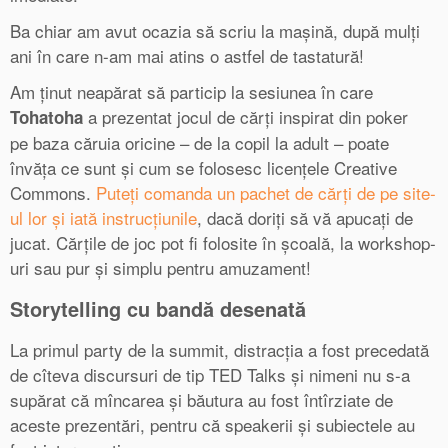
Ba chiar am avut ocazia să scriu la mașină, după mulți
ani în care n-am mai atins o astfel de tastatură!
Am ținut neapărat să particip la sesiunea în care
a prezentat jocul de cărți inspirat din poker
Tohatoha
pe baza căruia oricine – de la copil la adult – poate
învăța ce sunt și cum se folosesc licențele Creative
Commons.
Puteți comanda un pachet de cărți de pe site-
ul lor și iată instrucțiunile
, dacă doriți să vă apucați de
jucat. Cărțile de joc pot fi folosite în școală, la workshop-
uri sau pur și simplu pentru amuzament!
Storytelling cu bandă desenată
La primul party de la summit, distracția a fost precedată
de cîteva discursuri de tip TED Talks și nimeni nu s-a
supărat că mîncarea și băutura au fost întîrziate de
aceste prezentări, pentru că speakerii și subiectele au