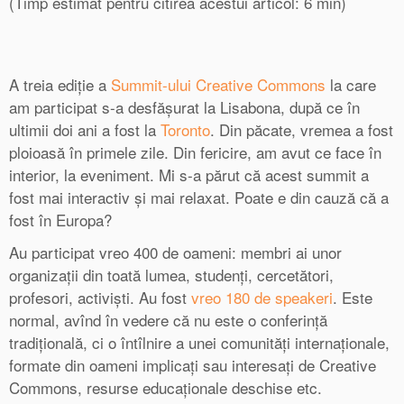
(Timp estimat pentru citirea acestui articol: 6 min)
A treia ediție a
Summit-ului Creative Commons
la care
am participat s-a desfășurat la Lisabona, după ce în
ultimii doi ani a fost la
Toronto
. Din păcate, vremea a fost
ploioasă în primele zile. Din fericire, am avut ce face în
interior, la eveniment. Mi s-a părut că acest summit a
fost mai interactiv și mai relaxat. Poate e din cauză că a
fost în Europa?
Au participat vreo 400 de oameni: membri ai unor
organizații din toată lumea, studenți, cercetători,
profesori, activiști. Au fost
vreo 180 de speakeri
. Este
normal, avînd în vedere că nu este o conferință
tradițională, ci o întîlnire a unei comunități internaționale,
formate din oameni implicați sau interesați de Creative
Commons, resurse educaționale deschise etc.