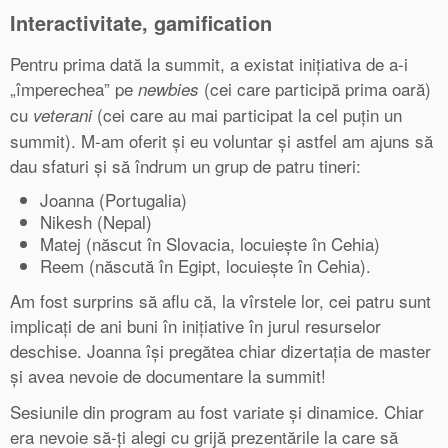
Interactivitate, gamification
Pentru prima dată la summit, a existat inițiativa de a-i
„împerechea” pe
(cei care participă prima oară)
newbies
cu
(cei care au mai participat la cel puțin un
veterani
summit). M-am oferit și eu voluntar și astfel am ajuns să
dau sfaturi și să îndrum un grup de patru tineri:
Joanna (Portugalia)
Nikesh (Nepal)
Matej (născut în Slovacia, locuiește în Cehia)
Reem (născută în Egipt, locuiește în Cehia).
Am fost surprins să aflu că, la vîrstele lor, cei patru sunt
implicați de ani buni în inițiative în jurul resurselor
deschise. Joanna își pregătea chiar dizertația de master
și avea nevoie de documentare la summit!
Sesiunile din program au fost variate și dinamice. Chiar
era nevoie să-ți alegi cu grijă prezentările la care să