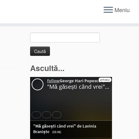
Meniu
Caută
după:
Ascultă...