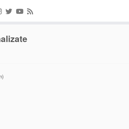
alizate
n)