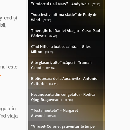
y-end și
bil,
lmul este
.
egulă în
înd viața