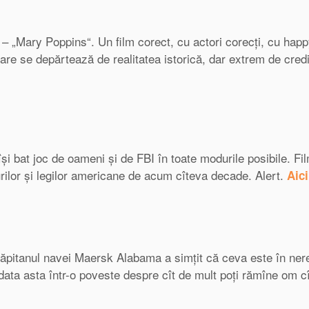
– „Mary Poppins“. Un film corect, cu actori corecți, cu happ
re se depărtează de realitatea istorică, dar extrem de credi
își bat joc de oameni și de FBI în toate modurile posibile. Fi
rilor și legilor americane de acum cîteva decade. Alert.
Aici
căpitanul navei Maersk Alabama a simțit că ceva este în ner
data asta într-o poveste despre cît de mult poți rămîne om c