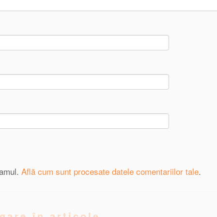
pamul.
Află cum sunt procesate datele comentariilor tale
.
gare în articole