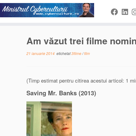
Sari
la
conținut
Am văzut trei filme nomin
21 ianuarie 2014
etichetat
3filme
/
film
(Timp estimat pentru citirea acestui articol: 1 mi
Saving Mr. Banks (2013)