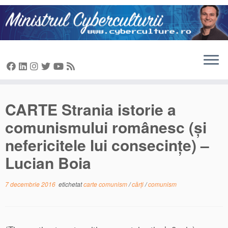
Sari
la
conținut
CARTE Strania istorie a
comunismului românesc (și
nefericitele lui consecințe) –
Lucian Boia
7 decembrie 2016
etichetat
carte comunism
/
cărți
/
comunism