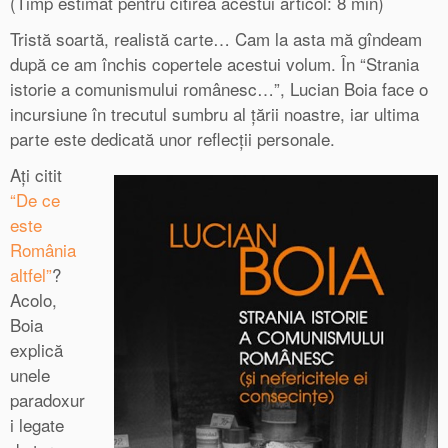
(Timp estimat pentru citirea acestui articol: 8 min)
Tristă soartă, realistă carte… Cam la asta mă gîndeam
după ce am închis copertele acestui volum. În “Strania
istorie a comunismului românesc…”, Lucian Boia face o
incursiune în trecutul sumbru al țării noastre, iar ultima
parte este dedicată unor reflecții personale.
Ați citit
“De ce
este
România
altfel”
?
Acolo,
Boia
explică
unele
paradoxur
i legate