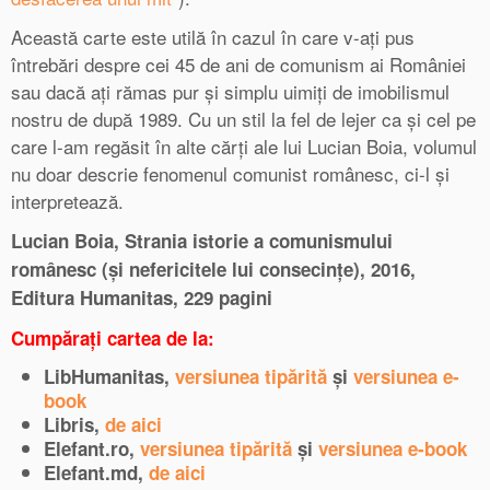
Această carte este utilă în cazul în care v-ați pus
întrebări despre cei 45 de ani de comunism ai României
sau dacă ați rămas pur și simplu uimiți de imobilismul
nostru de după 1989. Cu un stil la fel de lejer ca și cel pe
care l-am regăsit în alte cărți ale lui Lucian Boia, volumul
nu doar descrie fenomenul comunist românesc, ci-l și
interpretează.
Lucian Boia, Strania istorie a comunismului
românesc (și nefericitele lui consecințe), 2016,
Editura Humanitas, 229 pagini
Cumpărați cartea de la:
LibHumanitas,
versiunea tipărită
și
versiunea e-
book
Libris,
de aici
Elefant.ro,
versiunea tipărită
și
versiunea e-book
Elefant.md,
de aici