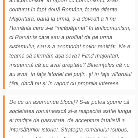
conturat în fapt două Românii, foarte diferite.
Majoritară, până la urmă, s-a dovedit a fi nu
România care s-a “încăpățânat” în anticomunism,
ci România care sau a profitat de pe urma
sistemului, sau s-a acomodat noilor realități. Ne e
teamă să afirmăm așa ceva? Fiind majoritari,
înseamnă că au avut dreptate? Bineînțeles că nu
au avut, în fața istoriei cel puțin, și în fața viitorului
țării, dacă nu și în raport cu propriile interese.
De ce un asemenea blocaj? S-ar putea spune că
societatea românească și-a respectat astfel lunga
ei tradiție de pasivitate, de acceptare fatalistă a
întorsăturilor istoriei. Strategia românului (supus,