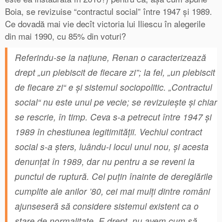
Boia, se revizuise “contractul social” între 1947 și 1989.
Ce dovadă mai vie decît victoria lui Iliescu în alegerile
din mai 1990, cu 85% din voturi?
Referindu-se la naţiune, Renan o caracterizează
drept „un plebiscit de fiecare zi”; la fel, „un plebiscit
de fiecare zi“ e şi sistemul sociopolitic. „Contractul
social“ nu este unul pe vecie; se revizuieşte şi chiar
se rescrie, în timp. Ceva s-a petrecut între 1947 şi
1989 în chestiunea legitimităţii. Vechiul contract
social s-a şters, luându-i locul unul nou, şi acesta
denunţat în 1989, dar nu pentru a se reveni la
punctul de ruptură. Cel puţin înainte de dereglările
cumplite ale anilor ’80, cei mai mulţi dintre români
ajunseseră să considere sistemul existent ca o
stare de normalitate. E drept, nu avem cum să