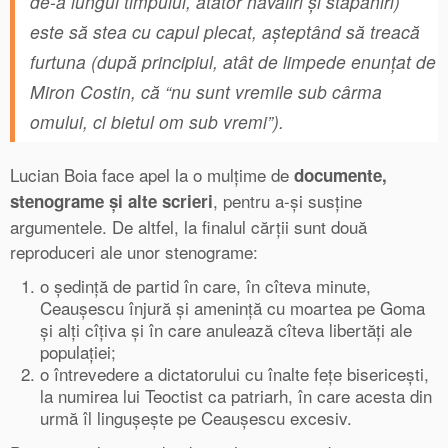
de-a lungul timpului, atâtor năvăliri și stăpâniri)
este să stea cu capul plecat, așteptând să treacă
furtuna (după principiul, atât de limpede enunțat de
Miron Costin, că “nu sunt vremile sub cârma
omului, ci bietul om sub vremi”).
Lucian Boia face apel la o mulțime de
documente,
, pentru a-și susține
stenograme și alte scrieri
argumentele. De altfel, la finalul cărții sunt două
reproduceri ale unor stenograme:
o ședință de partid în care, în cîteva minute,
Ceaușescu înjură și amenință cu moartea pe Goma
și alți cîțiva și în care anulează cîteva libertăți ale
populației;
o întrevedere a dictatorului cu înalte fețe bisericești,
la numirea lui Teoctist ca patriarh, în care acesta din
urmă îl lingușește pe Ceaușescu excesiv.