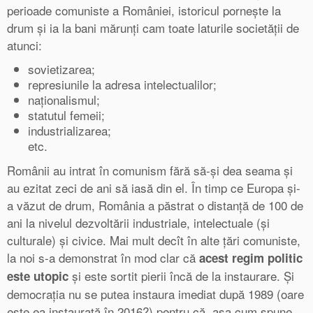
perioade comuniste a României, istoricul pornește la
drum și ia la bani mărunți cam toate laturile societății de
atunci:
sovietizarea;
represiunile la adresa intelectualilor;
naționalismul;
statutul femeii;
industrializarea;
etc.
Românii au intrat în comunism fără să-și dea seama și
au ezitat zeci de ani să iasă din el. În timp ce Europa și-
a văzut de drum, România a păstrat o distanță de 100 de
ani la nivelul dezvoltării industriale, intelectuale (și
culturale) și civice. Mai mult decît în alte țări comuniste,
la noi s-a demonstrat în mod clar că
acest regim politic
și este sortit pierii încă de la instaurare. Și
este utopic
democrația nu se putea instaura imediat după 1989 (oare
este ea instaurată în 2016?) pentru că, așa cum spune