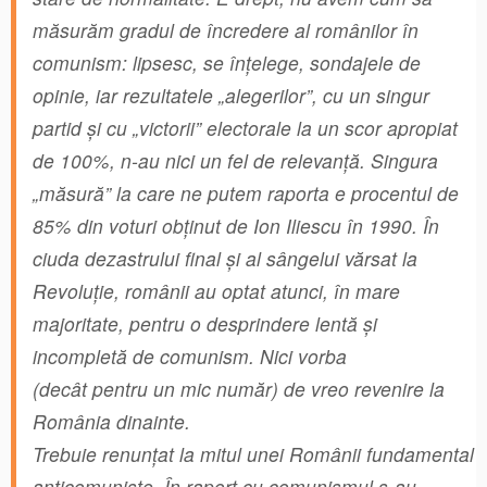
măsurăm gradul de încredere al românilor în
comunism: lipsesc, se înţelege, sondajele de
opinie, iar rezultatele „alegerilor”, cu un singur
partid şi cu „victorii” electorale la un scor apropiat
de 100%, n-au nici un fel de relevanţă. Singura
„măsură” la care ne putem raporta e procentul de
85% din voturi obţinut de Ion Iliescu în 1990. În
ciuda dezastrului final şi al sângelui vărsat la
Revoluţie, românii au optat atunci, în mare
majoritate, pentru o desprindere lentă şi
incompletă de comunism. Nici vorba
(decât pentru un mic număr) de vreo revenire la
România dinainte.
Trebuie renunţat la mitul unei Românii fundamental
anticomuniste. În raport cu comunismul s-au