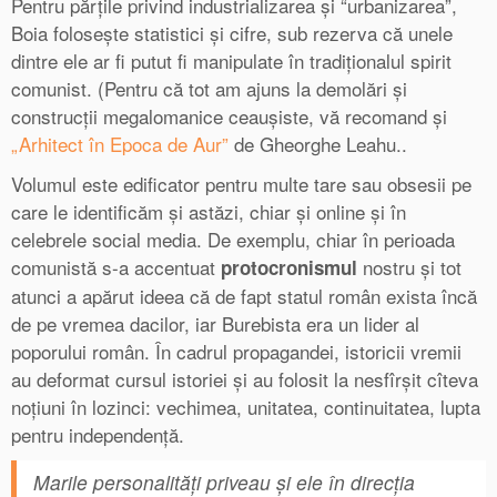
Pentru părțile privind industrializarea și “urbanizarea”,
Boia folosește statistici și cifre, sub rezerva că unele
dintre ele ar fi putut fi manipulate în tradiționalul spirit
comunist. (Pentru că tot am ajuns la demolări și
construcții megalomanice ceaușiste, vă recomand și
„Arhitect în Epoca de Aur”
de Gheorghe Leahu..
Volumul este edificator pentru multe tare sau obsesii pe
care le identificăm și astăzi, chiar și online și în
celebrele social media. De exemplu, chiar în perioada
comunistă s-a accentuat
nostru și tot
protocronismul
atunci a apărut ideea că de fapt statul român exista încă
de pe vremea dacilor, iar Burebista era un lider al
poporului român. În cadrul propagandei, istoricii vremii
au deformat cursul istoriei și au folosit la nesfîrșit cîteva
noțiuni în lozinci: vechimea, unitatea, continuitatea, lupta
pentru independență.
Marile personalități priveau și ele în direcția