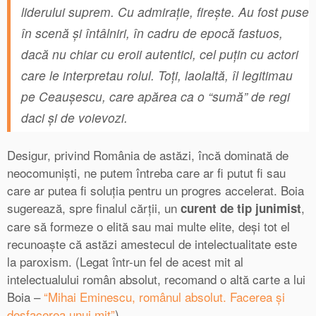
liderului suprem. Cu admirație, firește. Au fost puse
în scenă și întâlniri, în cadru de epocă fastuos,
dacă nu chiar cu eroii autentici, cel puțin cu actori
care le interpretau rolul. Toți, laolaltă, îl legitimau
pe Ceaușescu, care apărea ca o “sumă” de regi
daci și de voievozi.
Desigur, privind România de astăzi, încă dominată de
neocomuniști, ne putem întreba care ar fi putut fi sau
care ar putea fi soluția pentru un progres accelerat. Boia
sugerează, spre finalul cărții, un
,
curent de tip junimist
care să formeze o elită sau mai multe elite, deși tot el
recunoaște că astăzi amestecul de intelectualitate este
la paroxism. (Legat într-un fel de acest mit al
intelectualului român absolut, recomand o altă carte a lui
Boia –
“Mihai Eminescu, românul absolut. Facerea și
desfacerea unui mit”
).