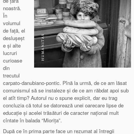
de țara
noastră.
În
volumul
de față, el
deslușeșt
e și alte
lucruri
curioase
din
trecutul
carpato-danubiano-pontic. Pînă la urmă, de ce am lăsat
comunismul să se instaleze și de ce am răbdat apoi sub
el atît timp? Autorul nu o spune explicit, dar eu trag
concluzia că totul se datorează unei oarecare lipse de
educație și acelei trăsături de caracter național mult
cîntate în balada “Miorița”.
După ce în prima parte face un rezumat al întregii